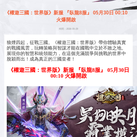
《權遊三國：世界版》新服 『臥龍8服』 05月30日 00:10
火爆開啟
時間：2026-05-29
狼煙四起，征戰三國。《權遊三國：世界版》帶你體驗真實
的戰國風雲，玩轉策略與智謀才能在國戰中立於不敗之地。
展現你的智慧和統領能力，在這個充滿競爭與挑戰的世界中
脫穎而出！成為真正的三國皇者！
《權遊三國：世界版》新服 『臥龍8服』 05月30日
00:10 火爆開啟