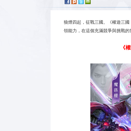
狼煙四起，征戰三國。《權遊三國
領能力，在這個充滿競爭與挑戰的
《權