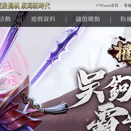
179Game首頁
|
客