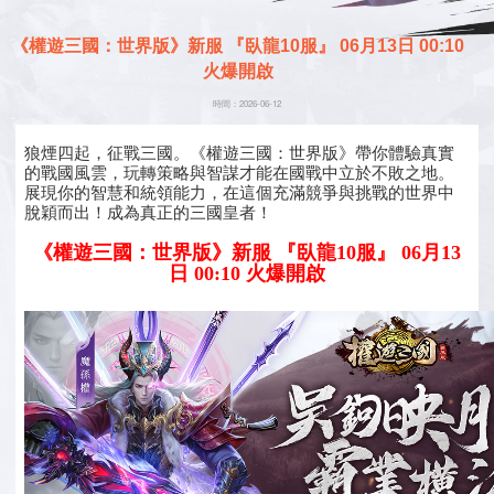
《權遊三國：世界版》新服 『臥龍10服』 06月13日 00:10
火爆開啟
時間：2026-06-12
狼煙四起，征戰三國。《權遊三國：世界版》帶你體驗真實
的戰國風雲，玩轉策略與智謀才能在國戰中立於不敗之地。
展現你的智慧和統領能力，在這個充滿競爭與挑戰的世界中
脫穎而出！成為真正的三國皇者！
《權遊三國：世界版》新服 『臥龍10服』 06月13
日 00:10 火爆開啟