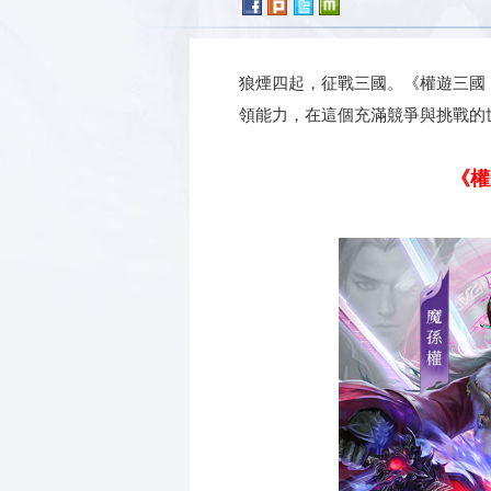
狼煙四起，征戰三國。《權遊三國
領能力，在這個充滿競爭與挑戰的
《權